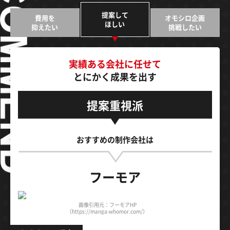
提案して
費用を
オモシロ企画
ほしい
抑えたい
挑戦したい
実績ある会社に任せて
とにかく成果を出す
提案重視派
おすすめの制作会社は
フーモア
画像引用元：フーモアHP
（https://manga-whomor.com/）