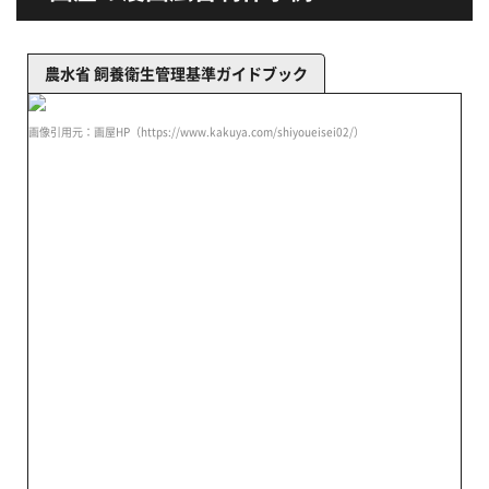
農水省 飼養衛生管理基準ガイドブック
画像引用元：画屋HP（https://www.kakuya.com/shiyoueisei02/）