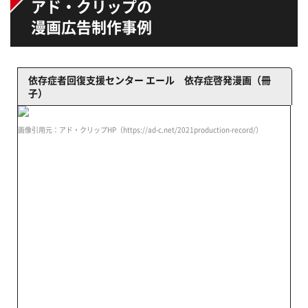
アド・クリップの
漫画広告制作事例
依存症者回復支援センター エール 依存症啓発漫画（冊
子）
画像引用元：アド・クリップHP（https://ad-c.net/2021production-record/）