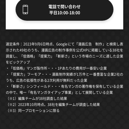
電話で問い合わせ
平日10:00-18:00
選定条件：2023年9月6日時点、Googleにて「漫画広告 制作」と検索し表
示された49社のうち、漫画広告の制作事例を公式HPに掲載している38社を
調査し、「低価格」「提案力」「斬新さ」という市場のニーズに適した企業
をピックアップ
・「低価格」マンガ製作所・・・1Pあたりの費用が一番安い企業
・「提案力」フーモア・・・漫画制作実績が1万件と一番豊富な企業2社の
うち、広告の拡張性がある2次利用が無料だった企業
・「斬新さ」シンフィールド・・・有名マンガの著作権を保有している企業
の中で、唯一「有名マンガタイアップ事業」として展開している企業
（※1）編集チームが38社調査した結果
（※2）2023年10月時点。38社を編集チームが調査した結果
（※3）同一プロモーションに限る