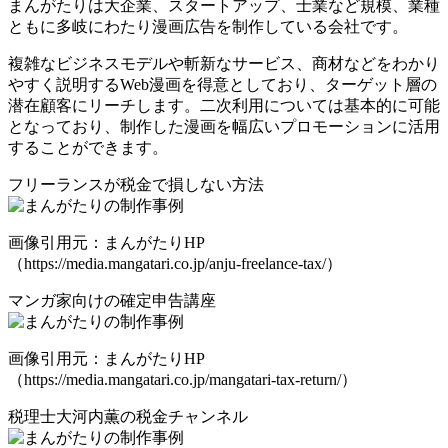
まんがたりは大企業、スタートアップ、士業など規模、業種
ともに多岐にわたり漫画広告を制作している会社です。
複雑なビジネスモデルや斬新なサービス、商材などをわかり
やすく説明するWeb漫画を得意としており、ターゲット層の
潜在顧客にリーチします。
二次利用については基本的に可能
となっており、制作した漫画を幅広いプロモーションに活用
することができます。
フリーランスが税金で損しない方法
画像引用元：まんがたりHP
（https://media.mangatari.co.jp/anju-freelance-tax/）
マンガ家向けの確定申告講座
画像引用元：まんがたりHP
（https://media.mangatari.co.jp/mangatari-tax-return/）
税理士大河内薫の税金チャンネル