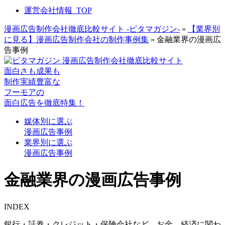
運営会社情報_TOP
漫画広告制作会社徹底比較サイト -ピタマガジン-
»
【業界別
に見る】漫画広告制作会社の制作事例集
»
金融業界の漫画広
告事例
面白さも成果も
制作実績豊富な
フーモアの
面白広告を徹底特集！
媒体別
に選ぶ
漫画広告事例
業界別
に選ぶ
漫画広告事例
金融業界の漫画広告事例
INDEX
銀行・証券・クレジット・保険会社など、お金、経済に関わ