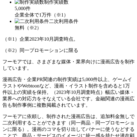
制作実績数
5,000
件
企業全体で
1万
件（※1）
二次利用条件
無料
（※2）
（※1）企業2023年10月調査時点。
（※2）同一プロモーションに限る
フーモアでは、さまざまな媒体・業界向けに漫画広告を制作
しています。
漫画広告・企業PR関連の制作実績は
5,000件以上
、ゲームイ
ラストやWebtoonなど、漫画・イラスト制作を含めると
1万
件以上の実績を保持
。（2023年10月調査時点）幅広い媒体・
業界への対応力をそなえている会社です。金融関連の漫画広
告も制作事例に複数掲載されています。
フーモアに依頼し、制作された漫画広告は、追加料金無しで
二次利用することができます（同一商品・同一プロモーショ
ンに限る）。漫画のコマを切り出してバナーに使うなどする
ことで、商品・サービスのイメージに統一感を持たせ潜在顧