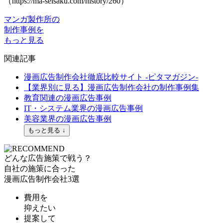
（https://ma-seisaku.com/history/260）
マンガ製作所の
制作事例を
もっと見る
関連記事
漫画広告制作会社徹底比較サイト -ピタマガジン-
【業界別に見る】漫画広告制作会社の制作事例集
教育関連の漫画広告事例
IT・システム業界の漫画広告事例
美容業界の漫画広告事例
もっと見る ↓
どんな広告施策で戦う？
自社の施策に合った
漫画広告制作会社
3選
費用を
抑えたい
提案して