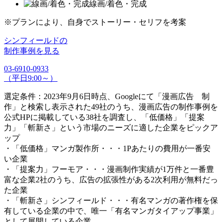
線画/着色・完成
※プランにより、自身でストーリー・セリフを考案
シンフィールドの
制作事例を見る
03-6910-0933
（平日9:00～）
選定条件：2023年9月6日時点、Googleにて「漫画広告 制
作」と検索し表示された49社のうち、漫画広告の制作事例を
公式HPに掲載している38社を調査し、「低価格」「提案
力」「斬新さ」という市場のニーズに適した企業をピックア
ップ
・「低価格」マンガ製作所・・・1Pあたりの費用が一番安
い企業
・「提案力」フーモア・・・漫画制作実績が1万件と一番豊
富な企業2社のうち、広告の拡張性がある2次利用が無料だっ
た企業
・「斬新さ」シンフィールド・・・有名マンガの著作権を保
有している企業の中で、唯一「有名マンガタイアップ事業」
として展開している企業