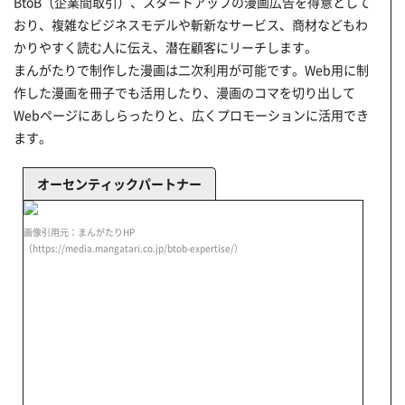
BtoB（企業間取引）、スタートアップの漫画広告を得意として
おり、複雑なビジネスモデルや斬新なサービス、商材などもわ
かりやすく読む人に伝え、潜在顧客にリーチします。
まんがたりで制作した漫画は二次利用が可能です。Web用に制
作した漫画を冊子でも活用したり、漫画のコマを切り出して
Webページにあしらったりと、広くプロモーションに活用でき
ます。
オーセンティックパートナー
L
画像引用元：まんがたりHP
（https://media.mangatari.co.jp/btob-expertise/）