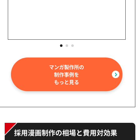
マンガ製作所の
制作事例を
もっと見る
画像
（htt
採用漫画制作の相場と費用対効果