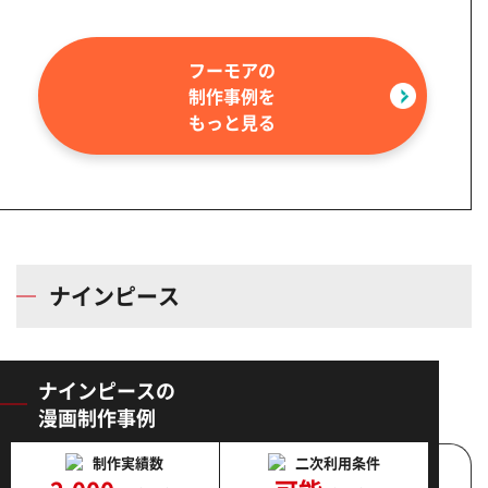
フーモアの
制作事例を
もっと見る
画像
（htt
ナインピース
ナインピースの
漫画制作事例
制作実績数
二次利用条件