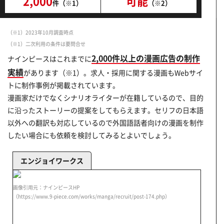
2,000
可能
件（※1）
（※2）
（※1）2023年10月調査時点
（※1）二次利用の条件は要問合せ
2,000件以上の漫画広告の制作
ナインピースはこれまでに
実績
があります（※1）。求人・採用に関する漫画もWebサイ
トに制作事例が掲載されています。
漫画家だけでなくシナリオライターが在籍しているので、目的
に沿ったストーリーの提案をしてもらえます。セリフの日本語
以外への翻訳も対応しているので外国語話者向けの漫画を制作
したい場合にも依頼を検討してみるとよいでしょう。
エンジョイワークス
画像引用元：ナインピースHP
（https://www.9-piece.com/works/manga/recruit/post-174.php）